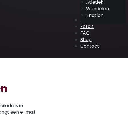
Atletiek
Wandelen
Triatlon
ATV Events
Foto’s
FAQ
Shop
Contact
en
iladres in
vangt een e-mail