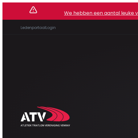
We hebben een aantal leuke vac
Ledenportaal
Login