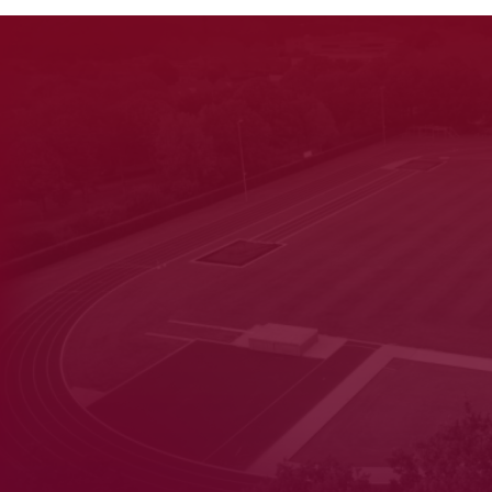
rt
ray
iek
lon