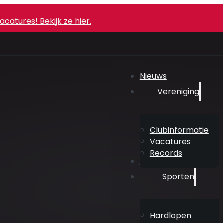
atures! Bekijk ze hier.
Nieuws
Vereniging
Clubinformatie
Vacatures
Records
Agenda
Sporten
Hardlopen