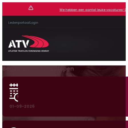
We hebben een aantal leuke vacatures! Beki
Ledenportaal
Login
Beginnen met hardlopen
01-09-2026