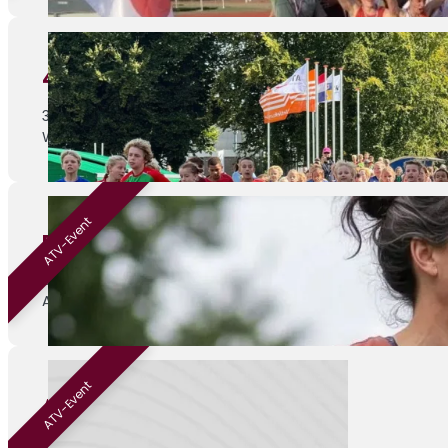
4de Athletic Champs wedstrijd
30-08-2026
Weert, Parklaan 1c
ATV-Event
Beginnen met hardlopen
01-09-2026
ATV Venray
ATV-Event
ATV Kamp
04-09-2026