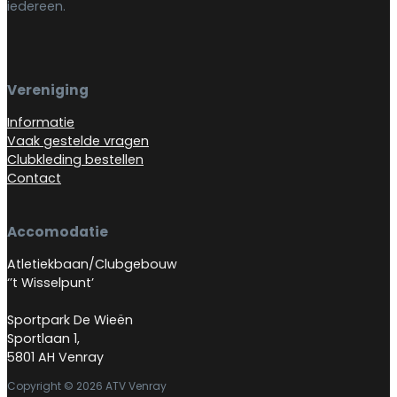
iedereen.
Vereniging
Informatie
Vaak gestelde vragen
Clubkleding bestellen
Contact
Accomodatie
Atletiekbaan/Clubgebouw
‘’t Wisselpunt’
Sportpark De Wieën
Sportlaan 1,
5801 AH Venray
Copyright © 2026 ATV Venray