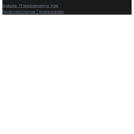
Website: TP Media
Hosting: Valk
Privacydisclaimer / Voorwaarden