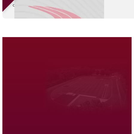
onbekend
Atletiek Triatlon Vereniging Venray
Hardlopen
Wandelen