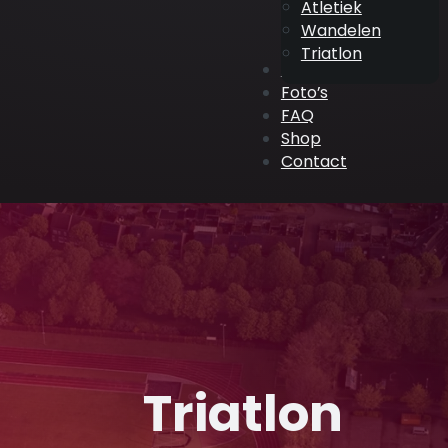
Atletiek
Wandelen
Triatlon
ATV Events
Foto’s
FAQ
Shop
Contact
Triatlon