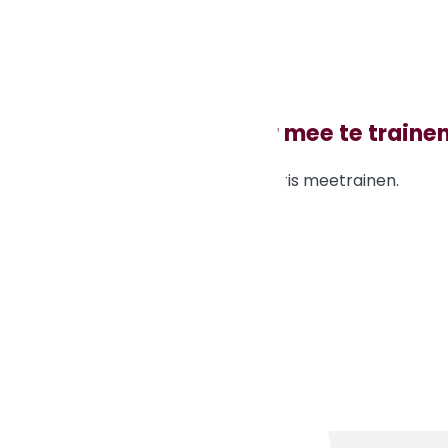
Triatlon
Lijkt het je leuk een keer mee te traine
Je mag vier keer vrijblijvend en gratis meetrainen.
Meld je aan!
Trainingen