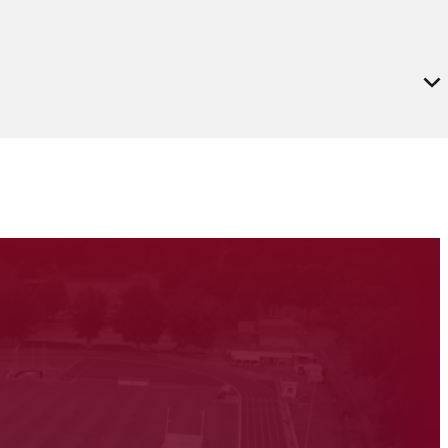
t locatie
Trainer
 Fit Centrum
Judith Hermans
ray
t locatie
Trainer
tiekbaan
Tadessa Woldemesekel
t locatie
Trainer
 Fit Centrum
ray