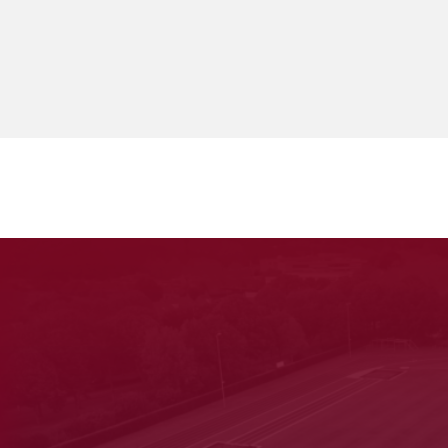
Aanvang
Star
19:00u
Feel
Ven
Aanvang
Star
18:00u
Atle
rt
Aanvang
Star
09:00u
Feel
ray
Ven