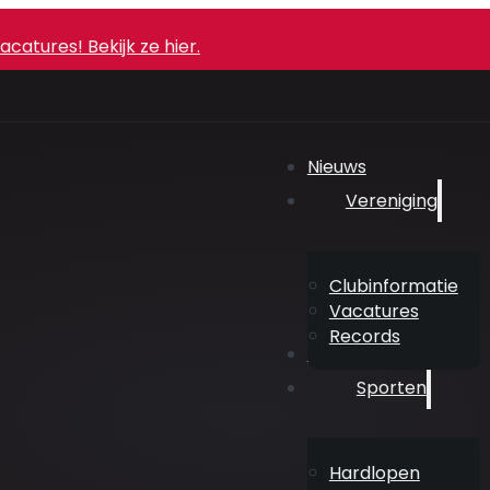
atures! Bekijk ze hier.
Nieuws
Vereniging
Clubinformatie
Vacatures
Records
Agenda
Sporten
Hardlopen