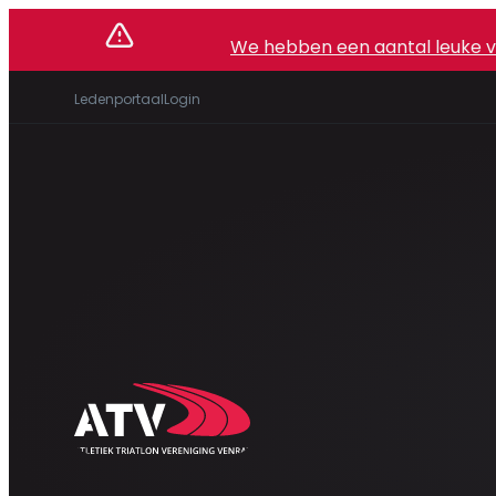
We hebben een aantal leuke vac
Ledenportaal
Login