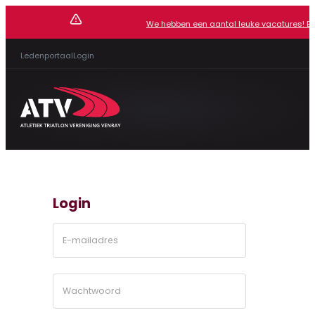
We hebben een aantal leuke vacatures! Beki
Ledenportaal
Login
Login