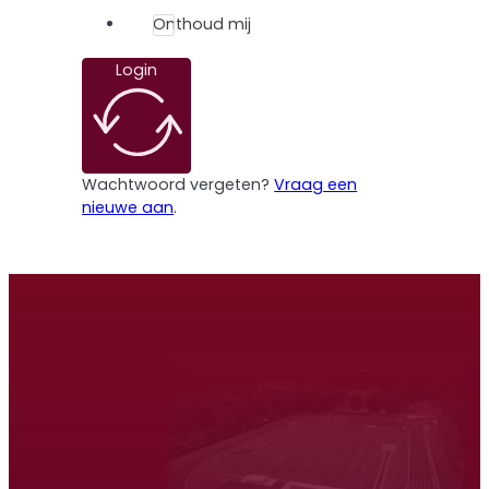
Onthoud mij
Login
Wachtwoord vergeten?
Vraag een
nieuwe aan
.
Atletiek Triatlon Vereniging Venray
Hardlopen