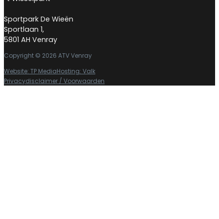
Sportpark De Wieën
Sportlaan 1,
5801 AH Venray
Copyright © 2026 ATV Venray
Website: TP Media
Hosting: Valk
Privacydisclaimer / Voorwaarden