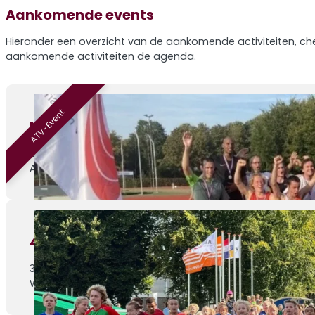
Aankomende events
Hieronder een overzicht van de aankomende activiteiten, che
aankomende activiteiten de agenda.
ATV-Event
Nazomermeerkamp – editie 4
29-08-2026
ATV Venray, Sportlaan 1
4de Athletic Champs wedstrijd
30-08-2026
Weert, Parklaan 1c