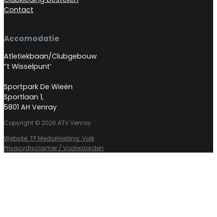
Contact
Accomodatie
Atletiekbaan/Clubgebouw
‘’t Wisselpunt’
Sportpark De Wieën
Sportlaan 1,
5801 AH Venray
Copyright © 2026 ATV Venray
Website: TP Media
Hosting: Valk
Privacydisclaimer / Voorwaarden