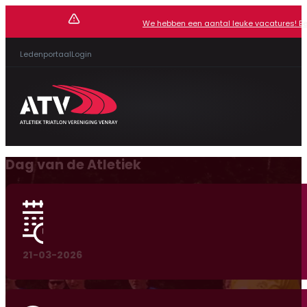
We hebben een aantal leuke vacatures! Beki
Ledenportaal
Login
Dag van de Atletiek
21-03-2026