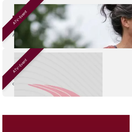
ATV-Event
Beginnen met hardlopen
01-09-2026
ATV Venray
ATV-Event
ATV Kamp
04-09-2026
onbekend