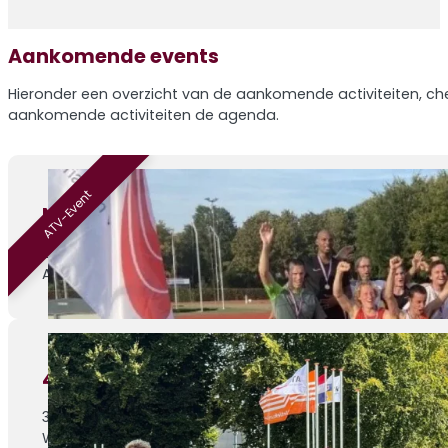
Aankomende events
Hieronder een overzicht van de aankomende activiteiten, che
aankomende activiteiten de agenda.
ATV-Event
Nazomermeerkamp – editie 4
29-08-2026
ATV Venray, Sportlaan 1
4de Athletic Champs wedstrijd
30-08-2026
Weert, Parklaan 1c