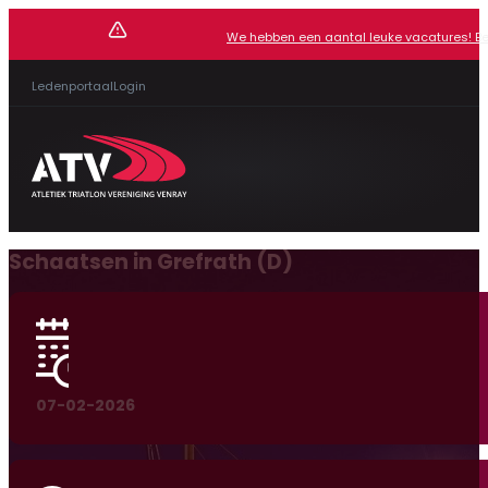
We hebben een aantal leuke vacatures! Beki
Ledenportaal
Login
Schaatsen in Grefrath (D)
07-02-2026