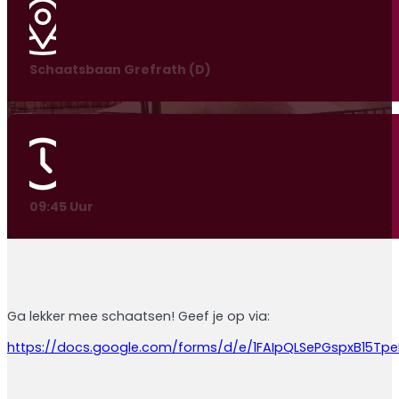
Schaatsbaan Grefrath (D)
09:45 Uur
Ga lekker mee schaatsen! Geef je op via:
https://docs.google.com/forms/d/e/1FAIpQLSePGspxB15Tp