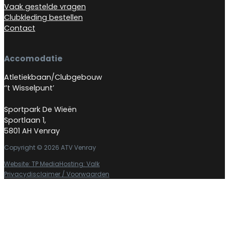
Vaak gestelde vragen
Clubkleding bestellen
Contact
Accomodatie
Atletiekbaan/Clubgebouw
‘’t Wisselpunt’
Sportpark De Wieën
Sportlaan 1,
5801 AH Venray
Copyright © 2026 ATV Venray
Website: TP Media
Hosting: Valk
Privacydisclaimer / Voorwaarden