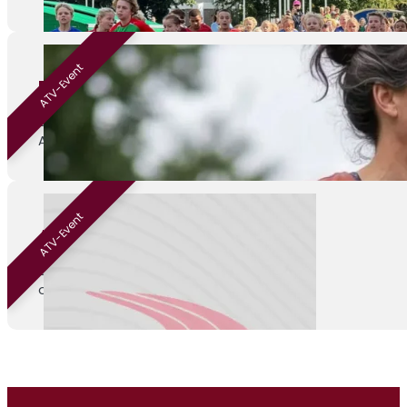
ATV-Event
Beginnen met hardlopen
01-09-2026
ATV Venray
ATV-Event
ATV Kamp
04-09-2026
onbekend