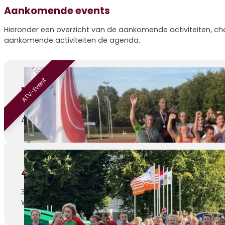
Aankomende events
Hieronder een overzicht van de aankomende activiteiten, che
aankomende activiteiten de agenda.
ATV-Event
Nazomermeerkamp – editie 4
29-08-2026
ATV Venray, Sportlaan 1
4de Athletic Champs wedstrijd
30-08-2026
Weert, Parklaan 1c