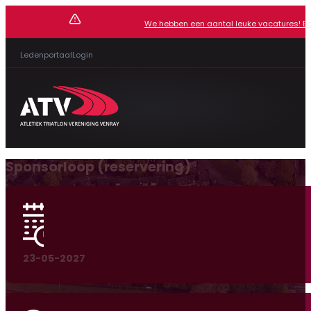
We hebben een aantal leuke vacatures! Beki
Ledenportaal
Login
Sponsorloop (reservering)
23-05-2027