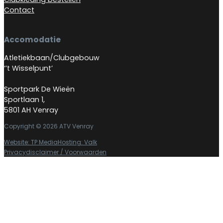
Contact
Accomodatie
Atletiekbaan/Clubgebouw
‘’t Wisselpunt’
Sportpark De Wieën
Sportlaan 1,
5801 AH Venray
Copyright © 2026 ATV Venray
Website: TP Media
Hosting: Valk
Privacydisclaimer / Voorwaarden