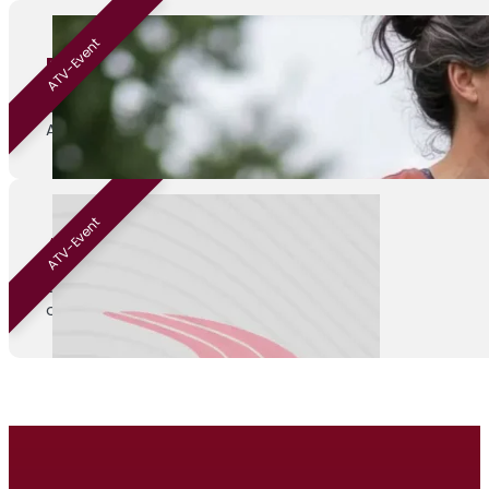
ATV-Event
Beginnen met hardlopen
01-09-2026
ATV Venray
ATV-Event
ATV Kamp
04-09-2026
onbekend