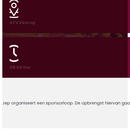
ATV Venray
09:00 Uur
Jep organiseert een sponsorloop. De opbrengst hiervan gaa