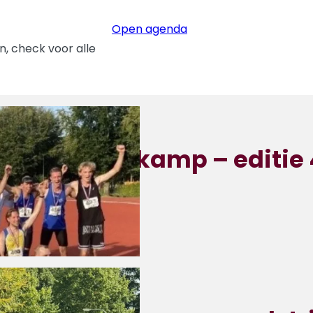
Open agenda
, check voor alle
zomermeerkamp – editie 
-2026
nray, Sportlaan 1