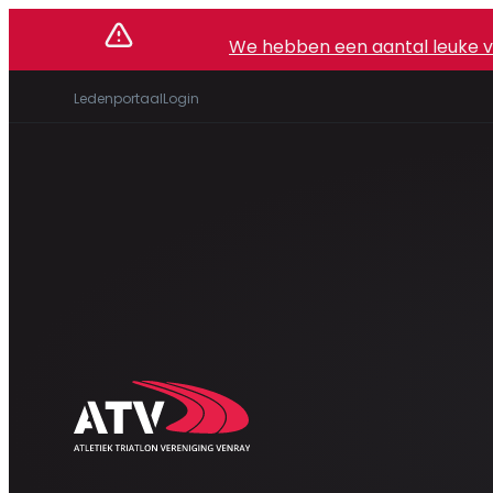
We hebben een aantal leuke vac
Ledenportaal
Login