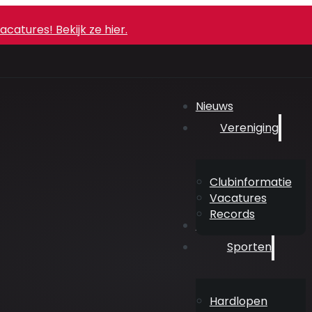
atures! Bekijk ze hier.
Nieuws
Vereniging
Clubinformatie
Vacatures
Records
Agenda
Sporten
Hardlopen