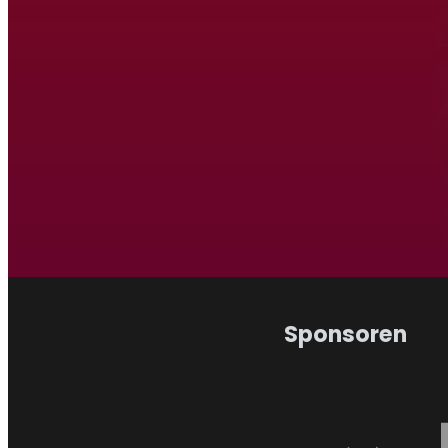
Atletiek Triatlon Vereniging Ven
Hardlopen
Atlet
Wandelen
Triat
Sponsoren