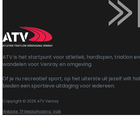
ATV is het startpunt voor atletiek, hardlopen, triatlon en
wandelen voor Venray en omgeving.
Of je nu recreatief sport, op het uiterste uit jezelf wilt h
bieden een sportieve uitdaging voor iedereen.
Copyright © 2026 ATV Venray
Website: TP Media
Hosting: Valk