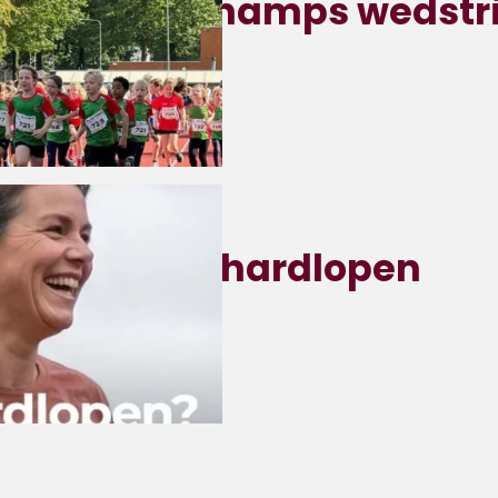
e Athletic Champs wedstr
-2026
 Parklaan 1c
ginnen met hardlopen
-2026
enray