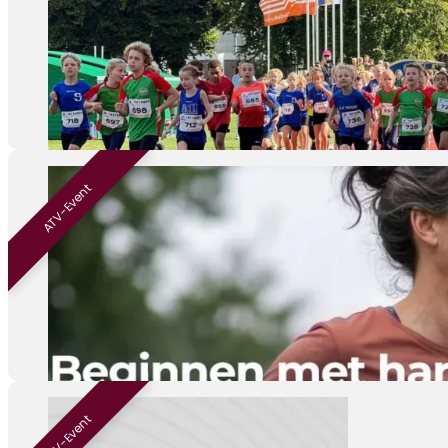
4d
30-08
Weert,
ATV-Event
Be
01-09
ATV V
ATV-Event