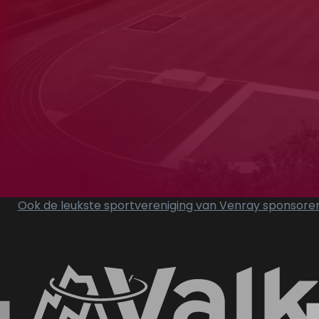
ray
iek
lon
Ook de leukste sportvereniging van Venray sponsore