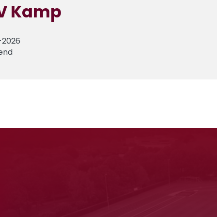
V Kamp
-2026
end
rt