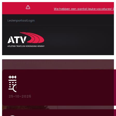
We hebben een aantal leuke vacatures! Beki
Ledenportaal
Login
Wandelevenement Venray
25-10-2026