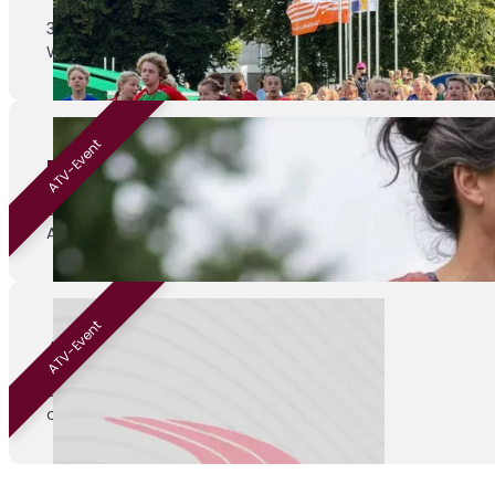
30-08-2026
Weert, Parklaan 1c
ATV-Event
Beginnen met hardlopen
01-09-2026
ATV Venray
ATV-Event
ATV Kamp
04-09-2026
onbekend