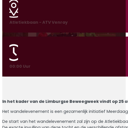
Atletiekbaan - ATV Venray
00:00 Uur
In het kader van de Limburgse Beweegweek vindt op 25 
Het wandelevenement is een gezamenlijk initiatief Meerda
De start van het wandelevenement zal zijn op de Atletiekba
De exacte invulling van deze tocht en de verschillende afst