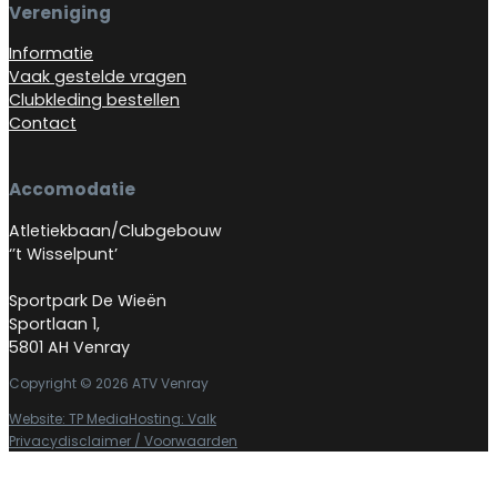
Vereniging
Informatie
Vaak gestelde vragen
Clubkleding bestellen
Contact
Accomodatie
Atletiekbaan/Clubgebouw
‘’t Wisselpunt’
Sportpark De Wieën
Sportlaan 1,
5801 AH Venray
Copyright © 2026 ATV Venray
Website: TP Media
Hosting: Valk
Privacydisclaimer / Voorwaarden