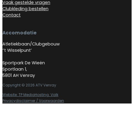
Vaak gestelde vragen
Clubkleding bestellen
Contact
Accomodatie
Atletiekbaan/Clubgebouw
‘’t Wisselpunt’
Sportpark De Wieën
Sportlaan 1,
5801 AH Venray
Copyright © 2026 ATV Venray
Website: TP Media
Hosting: Valk
Privacydisclaimer / Voorwaarden