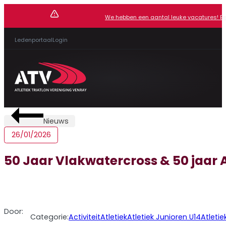
We hebben een aantal leuke vacatures! Beki
Ledenportaal
Login
Nieuws
26/01/2026
50 Jaar Vlakwatercross & 50 jaar
Door:
Categorie:
Activiteit
Atletiek
Atletiek Junioren U14
Atletie