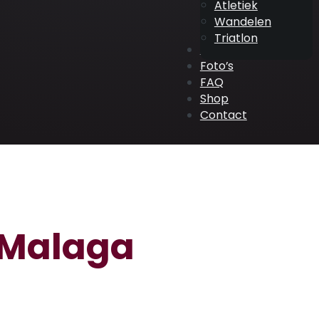
Atletiek
Wandelen
Triatlon
ATV Events
Foto’s
FAQ
Shop
Contact
 Malaga