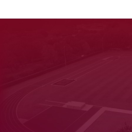
rt
ray
iek