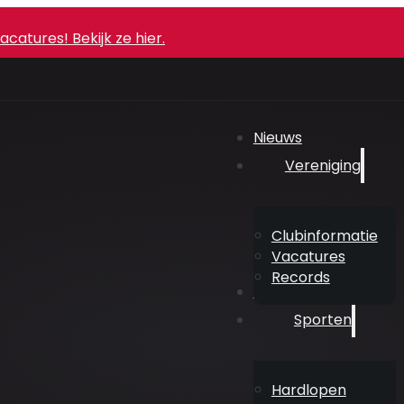
atures! Bekijk ze hier.
Nieuws
Vereniging
Clubinformatie
Vacatures
Records
Agenda
Sporten
Hardlopen