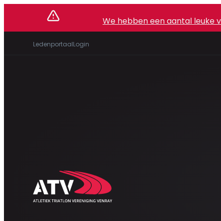
We hebben een aantal leuke vac
Ledenportaal
Login