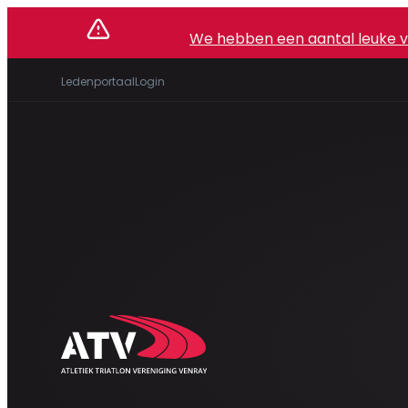
We hebben een aantal leuke vac
Ledenportaal
Login