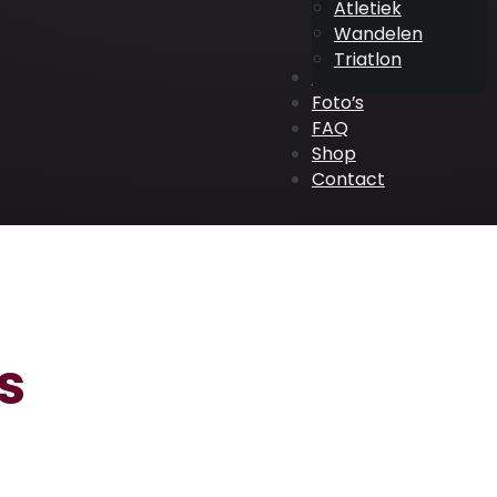
Atletiek
Wandelen
Triatlon
ATV Events
Foto’s
FAQ
Shop
Contact
s