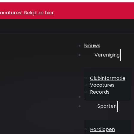
atures! Bekijk ze hier.
Nieuws
Vereniging
Clubinformatie
Vacatures
Records
Agenda
Sporten
Hardlopen