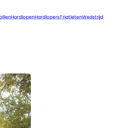
pillen
Hardlopen
Hardlopers
Triatleten
Wedstrijd