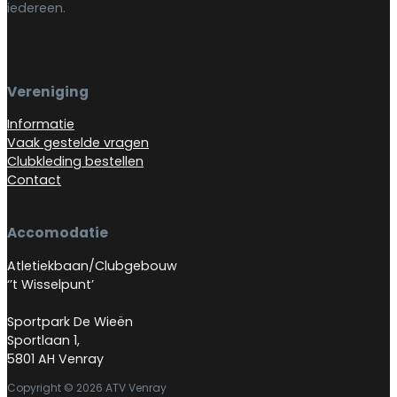
iedereen.
Vereniging
Informatie
Vaak gestelde vragen
Clubkleding bestellen
Contact
Accomodatie
Atletiekbaan/Clubgebouw
‘’t Wisselpunt’
Sportpark De Wieën
Sportlaan 1,
5801 AH Venray
Copyright © 2026 ATV Venray