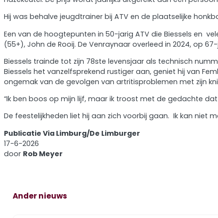
Hij was behalve jeugdtrainer bij ATV en de plaatselijke honk
Een van de hoogtepunten in 50-jarig ATV die Biessels en v
(55+), John de Rooij. De Venraynaar overleed in 2024, op 67-j
Biessels trainde tot zijn 78ste levensjaar als technisch n
Biessels het vanzelfsprekend rustiger aan, geniet hij van Fe
ongemak van de gevolgen van artritisproblemen met zijn kni
“Ik ben boos op mijn lijf, maar ik troost met de gedachte dat
De feestelijkheden liet hij aan zich voorbij gaan. Ik kan niet
Publicatie Via Limburg/De Limburger
17-6-2026
door
Rob Meyer
Ander nieuws