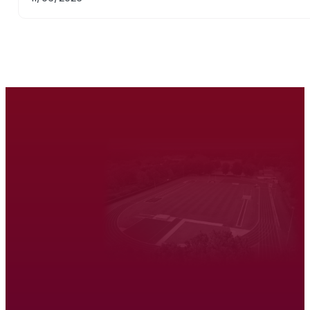
Atletiek Triatlon Vereniging Venray
Hardlopen
Wandelen