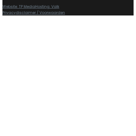
Website: TP Media
Hosting: Valk
Privacydisclaimer / Voorwaarden