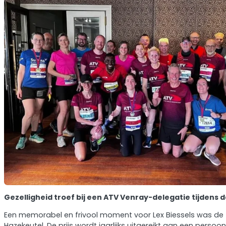
Gezelligheid troef bij een ATV Venray-delegatie tijdens d
Een memorabel en frivool moment voor Lex Biessels was de 
Hazekeutel. De prijs wordt jaarlijks uitgereikt aan een perso