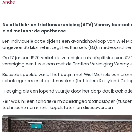
Andre
De atletiek- en triatlonvereniging (ATV) Venray bestaat 
eind mei voor de apotheose.
Een individuele actie tijdens een avondshowloop van Wiel Mi
ongeveer 35 kilometer, zegt Lex Biessels (83), medeoprichter 
Op 17 januari 1970 verliet de vereniging als afsplitsing van
vereniging een fusie aan met de Triatlon Vereniging Venray e
Biessels speelde vanaf het begin met Wiel Michiels een promi
scholengemeenschap Jerusalem (het latere Raayland College
“Het ging als een lopend vuurtje door het dorp dat ik ook at
Zelf was hij een fanatieke middellangeafstandsloper (tussen 
technische nummers: kogelstoten en discuswerpen.