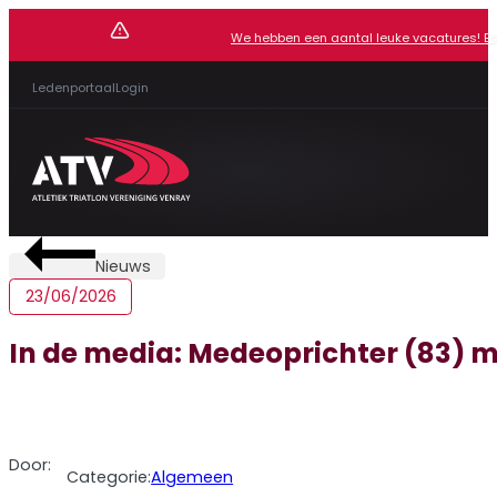
We hebben een aantal leuke vacatures! Beki
Ledenportaal
Login
Nieuws
23/06/2026
In de media: Medeoprichter (83) m
Door:
Categorie:
Algemeen