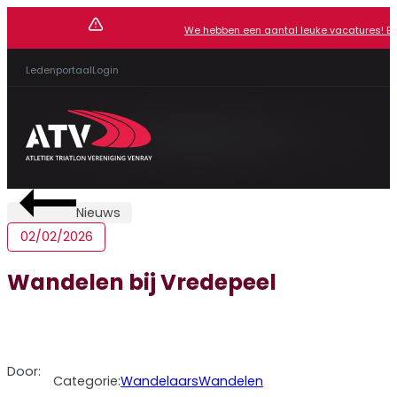
We hebben een aantal leuke vacatures! Beki
Ledenportaal
Login
Nieuws
02/02/2026
Wandelen bij Vredepeel
Door:
Categorie:
Wandelaars
Wandelen