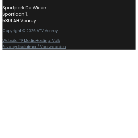
Sportpark De Wieën
Sportlaan 1,
5801 AH Venray
Copyright © 2026 ATV Venray
Website: TP Media
Hosting: Valk
Privacydisclaimer / Voorwaarden