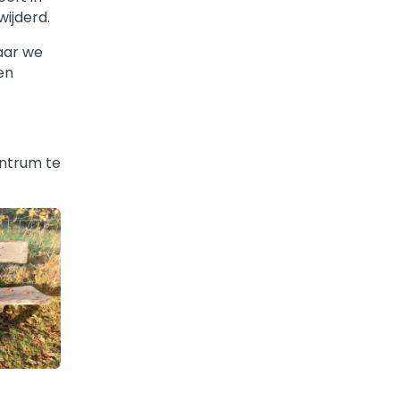
wijderd.
waar we
en
entrum te