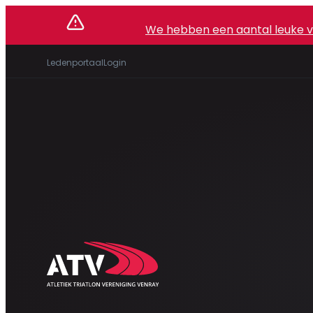
We hebben een aantal leuke vac
Ledenportaal
Login