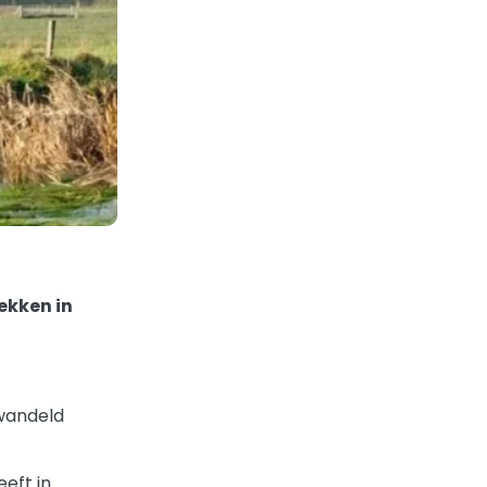
ekken in
ewandeld
eft in