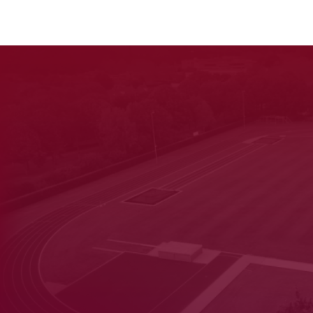
rt
ray
iek