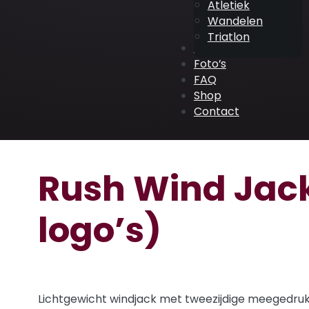
Atletiek
Wandelen
Triatlon
ATV Events
Foto’s
FAQ
Shop
Contact
Rush Wind Jack
logo’s)
Lichtgewicht windjack met tweezijdige meegedruk