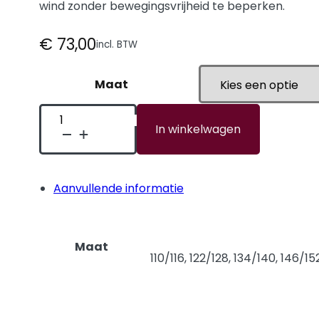
wind zonder bewegingsvrijheid te beperken.
€
73,00
incl. BTW
Maat
Rush
In winkelwagen
Wind
Jacket
Jeugd
(incl.
logo's)
aantal
Aanvullende informatie
Maat
110/116, 122/128, 134/140, 146/15