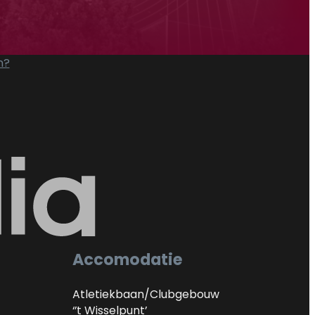
n?
Accomodatie
Atletiekbaan/Clubgebouw
‘’t Wisselpunt’