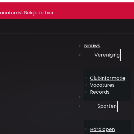
atures! Bekijk ze hier.
Nieuws
Vereniging
Clubinformatie
Vacatures
Records
Agenda
Sporten
Hardlopen