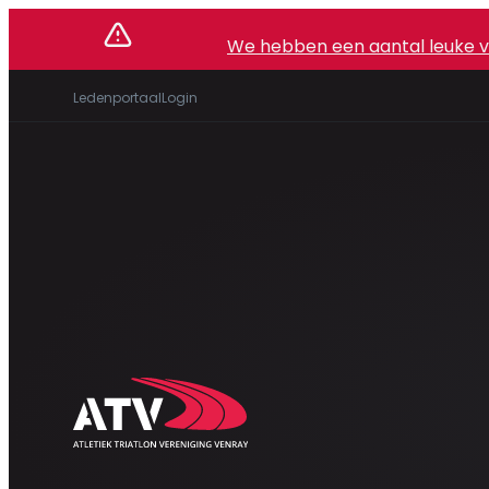
We hebben een aantal leuke vac
Ledenportaal
Login