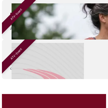
ATV-Event
Beginnen met hardlopen
01-09-2026
ATV Venray
ATV-Event
ATV Kamp
04-09-2026
onbekend