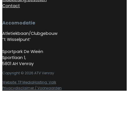
Contact
Accomodatie
Atletiekbaan/Clubgebouw
‘’t Wisselpunt’
Sportpark De Wieën
Sportlaan 1,
5801 AH Venray
Copyright © 2026 ATV Venray
Website: TP Media
Hosting: Valk
Privacydisclaimer / Voorwaarden