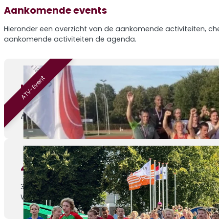
Aankomende events
Hieronder een overzicht van de aankomende activiteiten, che
aankomende activiteiten de agenda.
ATV-Event
Nazomermeerkamp – editie 4
29-08-2026
ATV Venray, Sportlaan 1
4de Athletic Champs wedstrijd
30-08-2026
Weert, Parklaan 1c