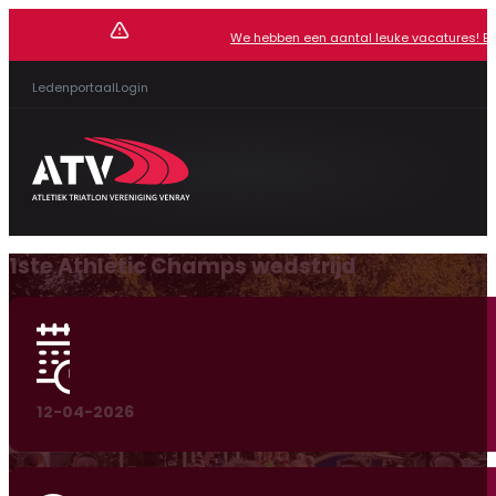
We hebben een aantal leuke vacatures! Beki
Ledenportaal
Login
1ste Athletic Champs wedstrijd
12-04-2026