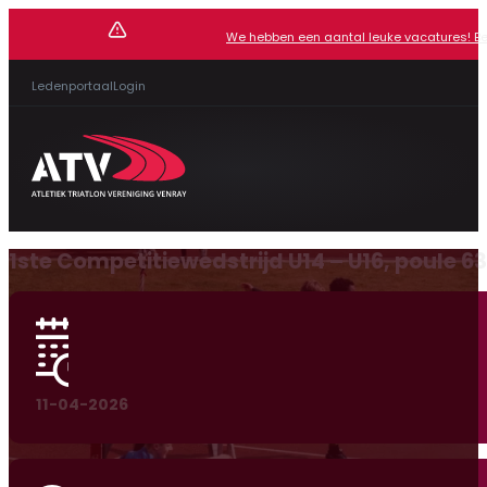
We hebben een aantal leuke vacatures! Beki
Ledenportaal
Login
1ste Competitiewedstrijd U14 – U16, poule 63
11-04-2026