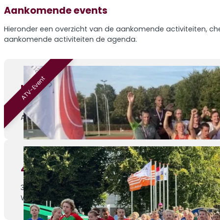
Aankomende events
Hieronder een overzicht van de aankomende activiteiten, che
aankomende activiteiten de agenda.
ATV-Event
Nazomermeerkamp – editie 4
29-08-2026
ATV Venray, Sportlaan 1
4de Athletic Champs wedstrijd
30-08-2026
Weert, Parklaan 1c