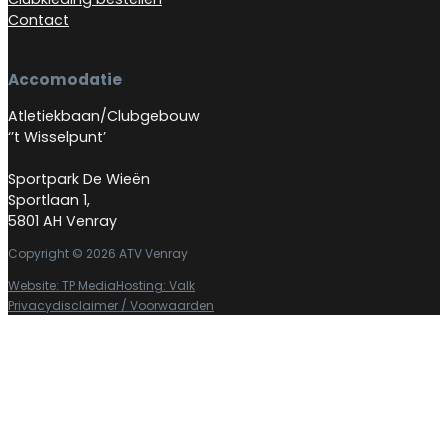
Contact
Accomodatie
Atletiekbaan/Clubgebouw
‘’t Wisselpunt’
Sportpark De Wieën
Sportlaan 1,
5801 AH Venray
Copyright © 2026 ATV Venray
Website: TP Media
Hosting: Valk
Privacydisclaimer / Voorwaarden