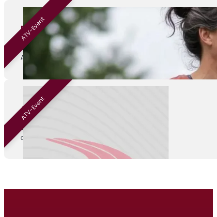
ATV-Event
Beginnen met hardlopen
01-09-2026
ATV Venray
ATV-Event
ATV Kamp
04-09-2026
onbekend