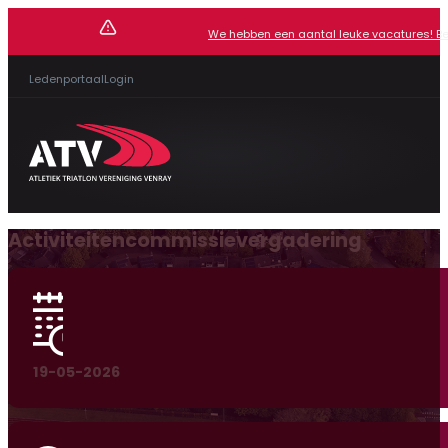
We hebben een aantal leuke vacatures! Beki
Ledenportaal
Login
Activiteitencommissievergadering
19-05-2026