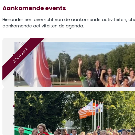
Aankomende events
Hieronder een overzicht van de aankomende activiteiten, che
aankomende activiteiten de agenda.
ATV-Event
Nazomermeerkamp – editie 4
29-08-2026
ATV Venray, Sportlaan 1
4de Athletic Champs wedstrijd
30-08-2026
Weert, Parklaan 1c