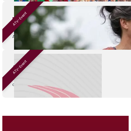
ATV-Event
Beginnen met hardlopen
01-09-2026
ATV Venray
ATV-Event
ATV Kamp
04-09-2026
onbekend