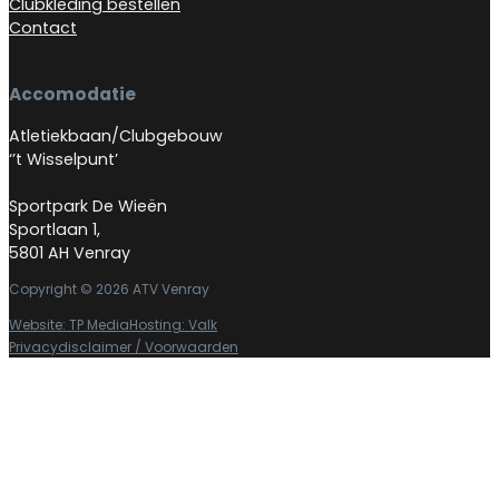
Clubkleding bestellen
Contact
Accomodatie
Atletiekbaan/Clubgebouw
‘’t Wisselpunt’
Sportpark De Wieën
Sportlaan 1,
5801 AH Venray
Copyright © 2026 ATV Venray
Website: TP Media
Hosting: Valk
Privacydisclaimer / Voorwaarden