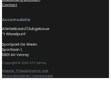
Contact
Accomodatie
Atletiekbaan/Clubgebouw
‘’t Wisselpunt’
Sportpark De Wieën
Sportlaan 1,
5801 AH Venray
Copyright © 2026 ATV Venray
Website: TP Media
Hosting: Valk
Privacydisclaimer / Voorwaarden