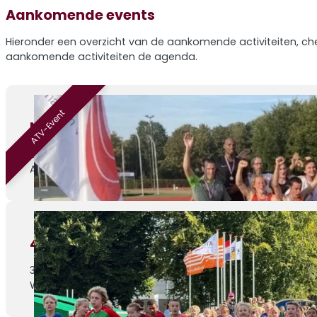
Aankomende events
Hieronder een overzicht van de aankomende activiteiten, che
aankomende activiteiten de agenda.
ATV-Event
Nazomermeerkamp – editie 4
29-08-2026
ATV Venray, Sportlaan 1
4de Athletic Champs wedstrijd
30-08-2026
Weert, Parklaan 1c