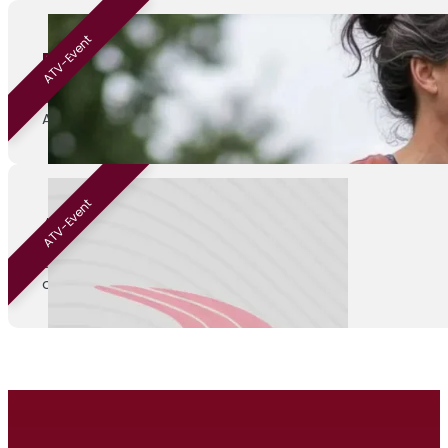
ATV-Event
Beginnen met hardlopen
01-09-2026
ATV Venray
ATV-Event
ATV Kamp
04-09-2026
onbekend