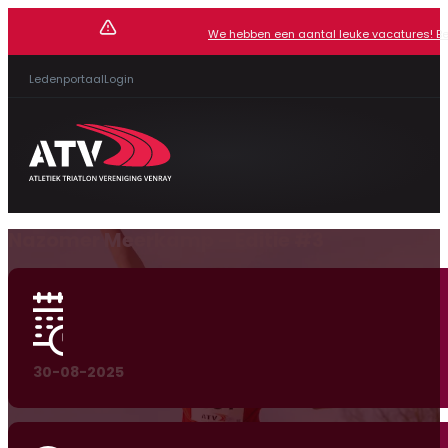
We hebben een aantal leuke vacatures! Beki
Ledenportaal
Login
Nazomer Meerkamp – Editie #3
30-08-2025