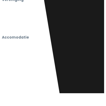
Informatie
Vaak gestelde vragen
Clubkleding bestellen
Contact
Accomodatie
Atletiekbaan/Clubgebouw
‘’t Wisselpunt’
Sportpark De Wieën
Sportlaan 1,
5801 AH Venray
Copyright © 2026 ATV Venray
Website: TP Media
Hosting: Valk
Privacydisclaimer / Voorwaarden