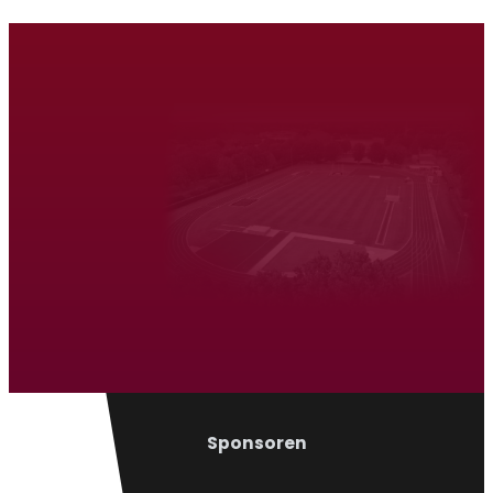
Atletiek Triatlon Vereniging Venray
Hardlopen
Wandelen
Sponsoren