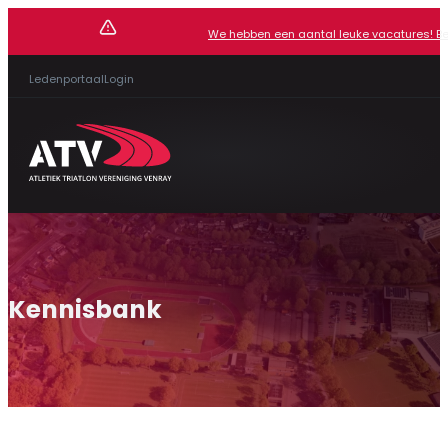
We hebben een aantal leuke vacatures! Beki
Ledenportaal
Login
Kennisbank