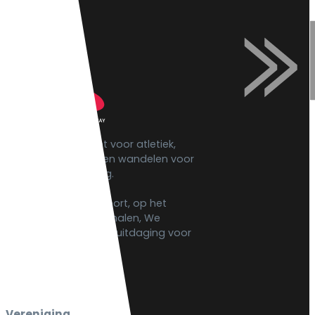
ATV is het startpunt voor atletiek,
hardlopen, triatlon en wandelen voor
Venray en omgeving.
Of je nu recreatief sport, op het
uiterste uit jezelf wilt halen, We
bieden een sportieve uitdaging voor
iedereen.
Vereniging