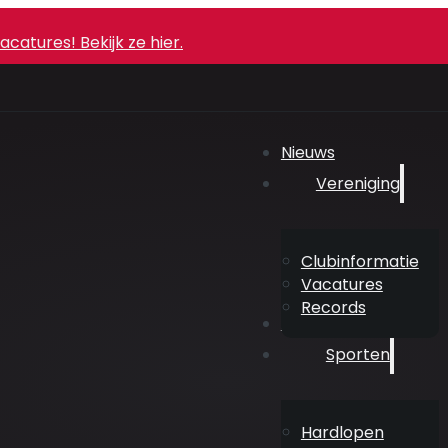
atures! Bekijk ze hier.
Nieuws
Vereniging
Clubinformatie
Vacatures
Records
Agenda
Sporten
Hardlopen