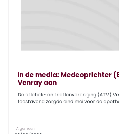
In de media: Medeoprichter (83) 
Venray aan
De atletiek- en triatlonvereniging (ATV) Venray b
feestavond zorgde eind mei voor de apotheose. Ee
Algemeen