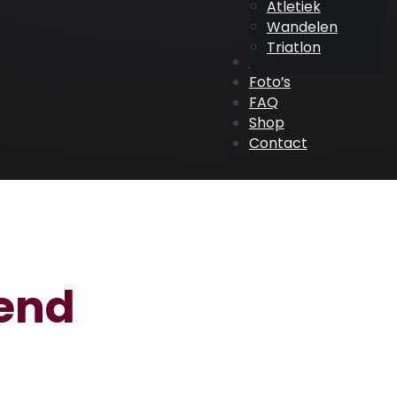
Atletiek
Wandelen
Triatlon
ATV Events
Foto’s
FAQ
Shop
Contact
tend