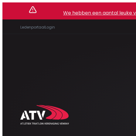
We hebben een aantal leuke vac
Ledenportaal
Login