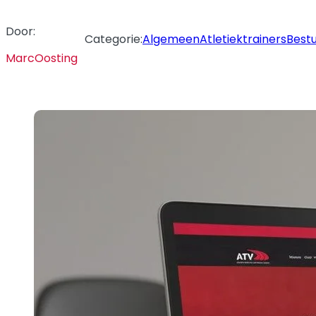
Door:
Categorie:
Algemeen
Atletiektrainers
Best
MarcOosting