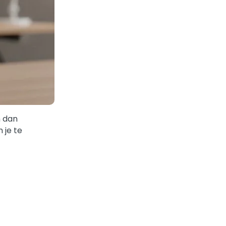
m dan
 je te