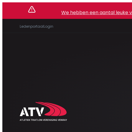
We hebben een aantal leuke vac
Ledenportaal
Login