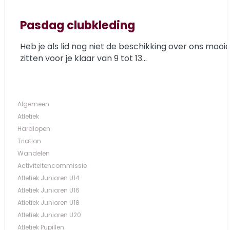
Pasdag clubkleding
Heb je als lid nog niet de beschikking over ons mooi
zitten voor je klaar van 9 tot 13...
Algemeen
Atletiek
Hardlopen
Triatlon
Wandelen
Activiteitencommissie
Atletiek Junioren U14
Atletiek Junioren U16
Atletiek Junioren U18
Atletiek Junioren U20
Atletiek Pupillen