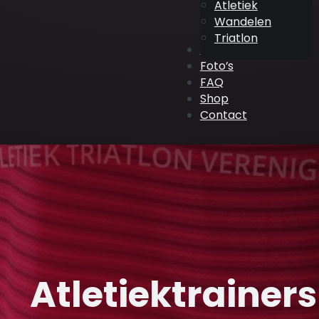
Atletiek
Wandelen
Triatlon
ATV Events
Foto’s
FAQ
Shop
Contact
Atletiektrainers