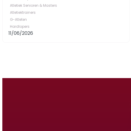
Atletiek Senioren & Masters
Atletiektrainers
G-Atleten
Hardlopers
11/06/2026
Rood & Zwa