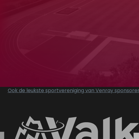
ray
iek
lon
Ook de leukste sportvereniging van Venray sponsore