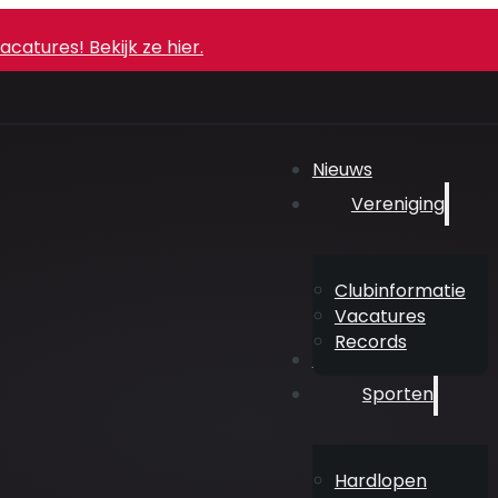
atures! Bekijk ze hier.
Nieuws
Vereniging
Clubinformatie
Vacatures
Records
Agenda
Sporten
Hardlopen