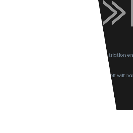
ATV is het startpunt voor atletiek, hardlopen, triatlon en
wandelen voor Venray en omgeving.
Of je nu recreatief sport, op het uiterste uit jezelf wilt h
bieden een sportieve uitdaging voor iedereen.
Copyright © 2026 ATV Venray
Website: TP Media
Hosting: Valk