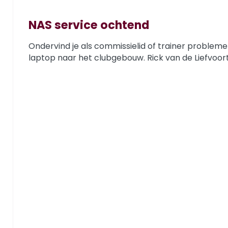
NAS service ochtend
e clubshirt? Kom dan zaterdag 20 juni naar de pasdag om 
Ondervind je als commissielid of trainer problem
laptop naar het clubgebouw. Rick van de Liefvoort.