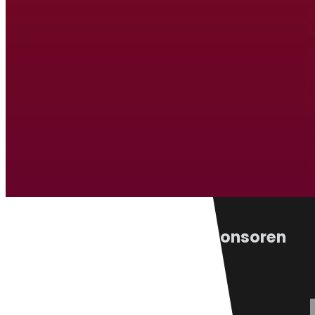
Atletiek Triatlon Vereniging Ven
Hardlopen
Atlet
Wandelen
Triat
Sponsoren