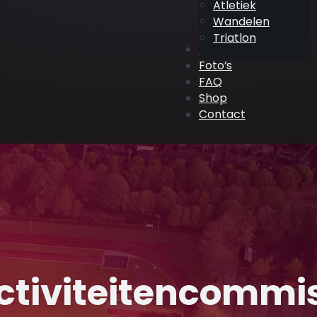
Atletiek
Wandelen
Triatlon
ATV Events
Foto’s
FAQ
Shop
Contact
ctiviteitencommi