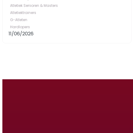
Atletiek Senioren & Masters
Atletiektrainers
G-Atleten
Hardlopers
11/06/2026
Rood & Zwa