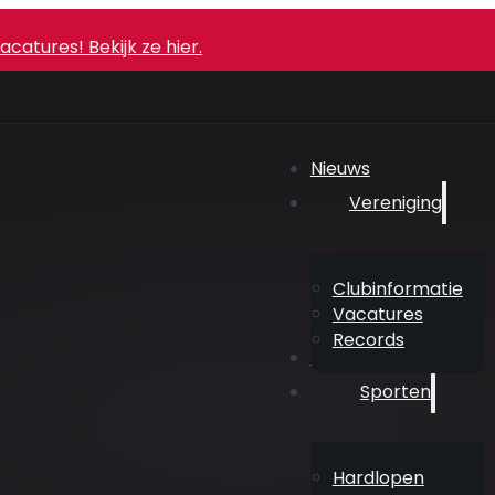
atures! Bekijk ze hier.
Nieuws
Vereniging
Clubinformatie
Vacatures
Records
Agenda
Sporten
Hardlopen