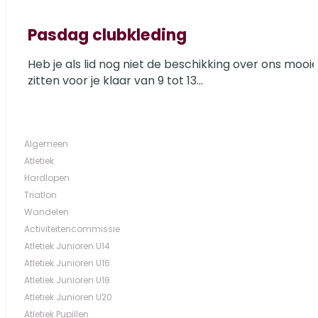
Pasdag clubkleding
Heb je als lid nog niet de beschikking over ons mooi
zitten voor je klaar van 9 tot 13...
Algemeen
Atletiek
Hardlopen
Triatlon
Wandelen
Activiteitencommissie
Atletiek Junioren U14
Atletiek Junioren U16
Atletiek Junioren U18
Atletiek Junioren U20
Atletiek Pupillen