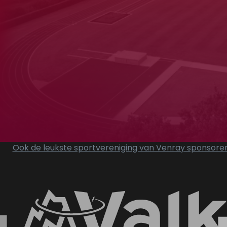
ray
iek
lon
Ook de leukste sportvereniging van Venray sponsore