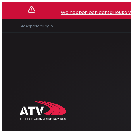
We hebben een aantal leuke vac
Ledenportaal
Login