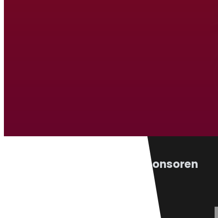
Atletiek Triatlon Vereniging Ven
Hardlopen
Atlet
Wandelen
Triat
Sponsoren