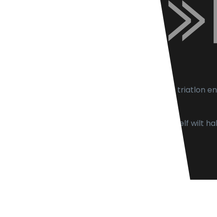
ATV is het startpunt voor atletiek, hardlopen, triatlon en
wandelen voor Venray en omgeving.
Of je nu recreatief sport, op het uiterste uit jezelf wilt h
bieden een sportieve uitdaging voor iedereen.
Copyright © 2026 ATV Venray
Website: TP Media
Hosting: Valk