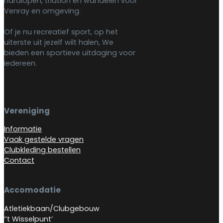
hardlopen, triatlon en wandelen voor
Venray en omgeving.
Of je nu recreatief sport, op het
uiterste uit jezelf wilt halen, We
bieden een sportieve uitdaging voor
iedereen.
Vereniging
Informatie
Vaak gestelde vragen
Clubkleding bestellen
Contact
Accomodatie
Atletiekbaan/Clubgebouw
‘’t Wisselpunt’